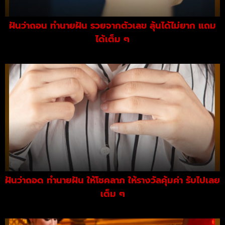
ฝันว่าถอน ทํานายฝัน รวยจากตัวเลข ลุ้นได้ไม่ยาก แถม
ได้เต็ม ๆ
ฝันว่าถอด ทำนายฝัน ให้โชคลาภ ให้รางวัลคุ้มค่า รับไปเลย
เต็ม ๆ