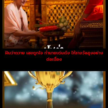
ฝันว่าถวาย เลขถูกใจ ทำนายเด่นดัง ให้รางวัลสูงอย่าง
ต่อเนื่อง