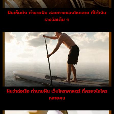
ฝันเห็นถัง ทำนายฝัน ช่องทางของโชคลาภ ที่ได้เงิน
รางวัลเต็ม ๆ
ฝันว่าถ่อเรือ ทํานายฝัน เว็บโหราศาสตร์ ที่ครองใจใคร
หลายคน