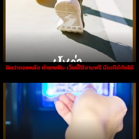
ฝันว่าถอยหลัง ทํานายฝัน เว็บนี้ใช้งานฟรี มีแต่ได้กับได้