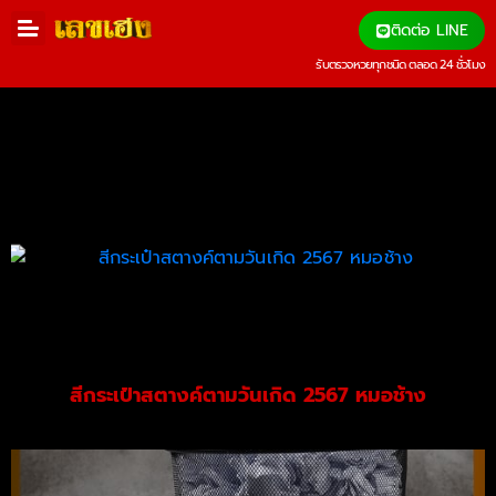
ติดต่อ LINE
รับตรวจหวยทุกชนิด ตลอด 24 ชั่วโมง
สีกระเป๋าสตางค์ตามวันเกิด 2567 หมอช้าง