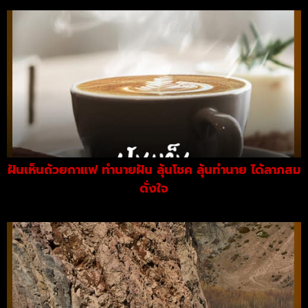
ฝันเห็นถ้วยกาแฟ ทํานายฝัน ลุ้นโชค ลุ้นทำนาย ได้ลาภสม
ดั่งใจ