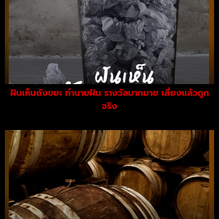
ฝันเห็นถังขยะ ทํานายฝัน รางวัลมากมาย เสี่ยงแล้วถูก
จริง