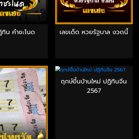
ิทิน คำชะโนด
เลขเด็ด หวยรัฐบาล งวดนี้
ฤกษ์ขึ้นบ้านใหม่ ปฏิทินจีน
2567