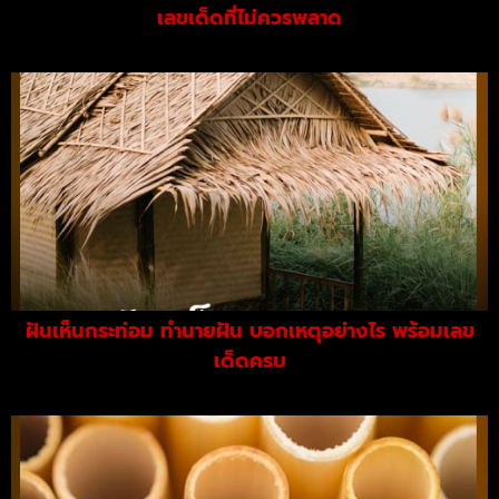
เลขเด็ดที่ไม่ควรพลาด
ฝันเห็นกระท่อม ทำนายฝัน บอกเหตุอย่างไร พร้อมเลข
เด็ดครบ