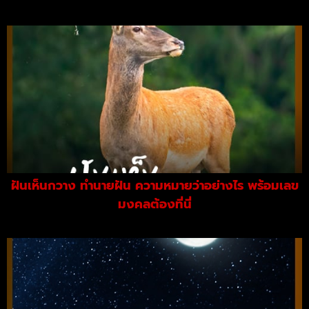
ฝันเห็นกวาง ทำนายฝัน ความหมายว่าอย่างไร พร้อมเลข
มงคลต้องที่นี่