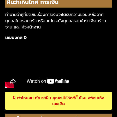
ฝันว่าเห็นโกศ การเงิน
ทำนายว่าผู้ที่ขัดสนเรื่องการเงินจะได้รับความช่วยเหลือจาก
บุคคลในครอบครัว หรือ แม้กระทั่งบุคคลรอบข้าง เพื่อนร่วม
งาน และ หัวหน้างาน
เลขมงคล 0
ฝันว่าโกนผม ทำนายฝัน คุณจะมีชีวิตดีขึ้นไหม พร้อมเก็ง
เลขเด็ด