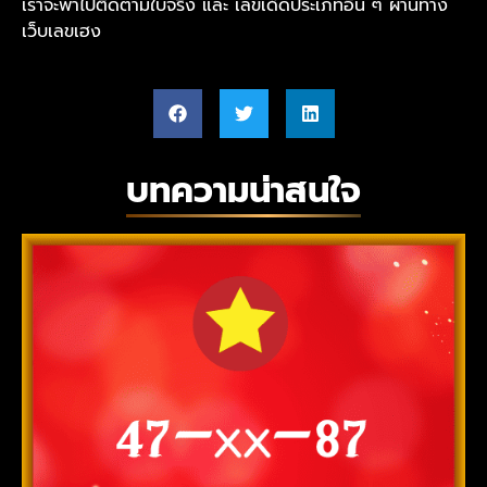
เราจะพาไปติดตามใบจริง และ เลขเด็ดประเภทอื่น ๆ ผ่านทาง
เว็บ
เลขเฮง
บทความน่าสนใจ