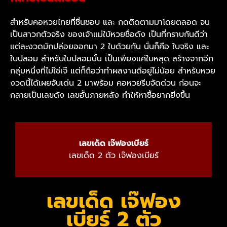
สำหรับคอหวยไทยที่ชื่นชอบ และ กดติดตาม
มาโดยตลอด จน
เป็นสาวกตัวจริง ของเจ้าแม่ใบ้หวยชื่อดัง เป็นที่ทราบกันดีว่า
แต่ละงวดมักปล่อยออกมา 2 ใบด้วยกัน นั่นก็คือ ใบจริง และ
ใบปลอม สำหรับใบปลอมนั้น เป็นเพียงแค่ใบหลุด สร้างจากอีก
กลุ่มหนึ่งที่ไม่ใช่เจ๊ แต่ก็ถือว่าทำผลงานดีอยู่ไม่น้อย สำหรับหวย
งวดนี้ได้เผยจับเด่น 2 มาพร้อม คอหวยรีบจัดด่วน ก่อนจะ
กลายเป็นเลขดัง เลขอั้นภายหลัง ทำให้หาซื้อยากยิ่งขึ้น
เลขเด็ด เจ๊ฟองเบียร์
เลขเด็ด 2 ตัว เจ๊ฟองเบียร์
เลขเด็ด เจ๊ฟอง
เบียร์ 2 ตัว