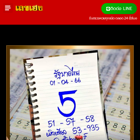
ติดต่อ LINE
รับตรวจหวยทุกชนิด ตลอด 24 ชั่วโมง