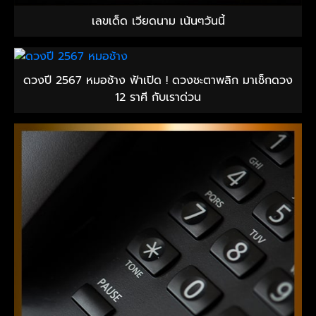
เลขเด็ด เวียดนาม เน้นๆวันนี้
ดวงปี 2567 หมอช้าง ฟ้าเปิด ! ดวงชะตาพลิก มาเช็กดวง
12 ราศี กับเราด่วน