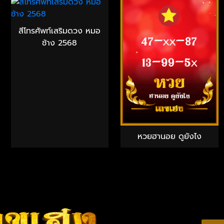
สีโทรศัพท์เสริมดวง หมอ
ช้าง 2568
หวยฮานอย ดูยังไง