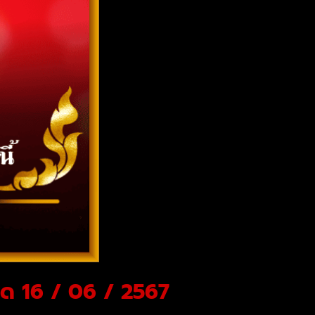
วด 16 / 06 / 2567