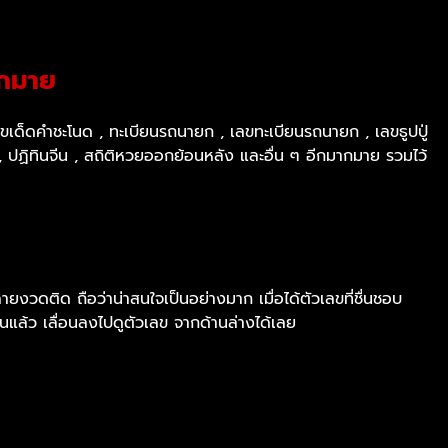
ากมาย
, เลขเด็ดคำชะโนด , ทะเบียนรถนายก , เลขทะเบียนรถนายก , เลขธูปปู่
ึ่ง , ปฏิทินจีน , สถิติหวยออกย้อนหลัง และอื่น ๆ อีกมากมาย รวมไว้
งวดติด ถือว่าน่าสนใจเป็นอย่างมาก เมื่อได้ตัวเลขที่ชื่นชอบ
ันแล้ว เลื่อนลงไปดูตัวเลข จากด้านล่างได้เลย