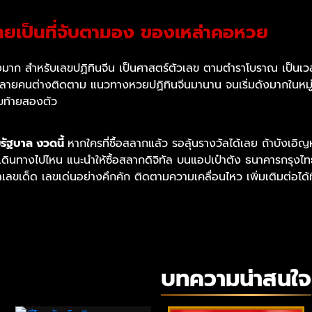
ลายเป็นที่จับตามอง ของเหล่าคอหวย
องมาก สำหรับเลขปฏิทินจีน เป็นศาสตร์ตัวเลข ตามตำราโบราณ เป็นเว
ายคนต่างติดตาม แนวทางหวยปฏิทินจีนมานาน จนเริ่มดังมากในหมู่นักเส
ขท้ายสองตัว
รัฐบาล งวดนี้
หากใครที่ซื้อสลากแล้ว รอลุ้นรางวัลได้เลย ถ้าบังเอ
เดินทางไปไหน แนะนำให้ซื้อสลากดิจิทัล บนแอปเป๋าตัง ธนาคารกรุงไท
ลขเด็ด เลขเด่นอย่างคึกคัก ติดตามความเคลื่อนไหว เพิ่มเติมต่อได้ที
บทความน่าสนใจ