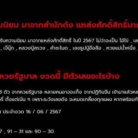
ามนิยม มาจากสำนักดัง แหล่งศักดิ์สิทธิ์ม
รับความนิยม มาจากแหล่งศักดิ์สิทธิ์ ในปี 2567 ไม่ว่าจะเป็น ไอ้ไข่ 
์ , เจ๊นุ๊ก , หลวงปู่สรวง , คำชะโนด , เลขธูปปู่อือลือ , หวยแม่น้ำหน
วยรัฐบาล งวดนี้ มีตัวเลขอะไรบ้าง
3 ตัว จากหวยรัฐบาล หลายคนอาจจะเก็ง จากปฏิทินจีน เข้ามาแล้วหลาย
รี่ ตั้งแต่เนิ่น ๆ เพราะระวังเลขดัง จะหมดเกลี้ยงทุกแผง หากพร้อมก
น ประจำงวด 16 / 06 / 2567
 , 91 – 31 และ 90 – 30