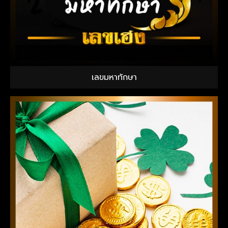
เลขมหาทักษา