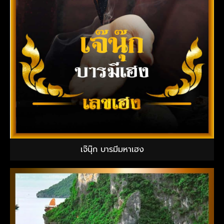
เจ๊นุ๊ก บารมีมหาเฮง