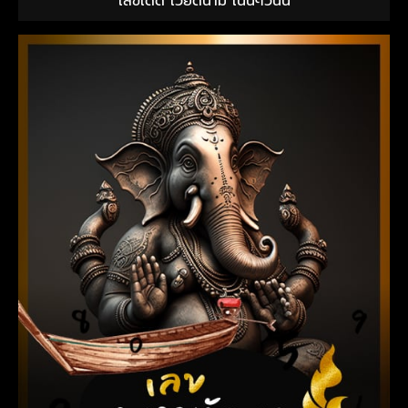
เลขเด็ด เวียดนาม เน้นๆวันนี้