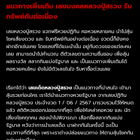
แนวทางเพิ่มเติม เลขมงคลหลวงปู่สรวง รับ
ทรัพย์กันต่อเนื่อง
เลขหลวงปู่สรวง
แจกฟรีหวยปฏิทิน คอหวยหลายคน นำไปลุ้น
โชคเสี่ยงดวง และ รับทรัพย์กันอย่างต่อเนื่อง งวดนี้ก็ยังคง
ฝากอีกเช่นเคย โดยเลขที่ได้แนะนำนั้น อยู่กับดวงของแต่ละคน
เลย สามารถนำไปคำนวณ ตีตัวเลขตามความชื่นชอบ เพื่อลุ้น
ผลรางวัล สลากกินแบ่งรัฐบาล และ เป็นแนวทางเพิ่มเติมได้
คอหวยคนไหน ยังไม่มีตัวเลขในใจ รีบหาซื้อด่วนเลย
เรียกได้ว่า
เลขเด็ดหลวงปู่สรวง
เป็นแนวทางที่น่าสนใจ เข้ามา
ลุ้นรวยก่อนใคร เราได้นำแนวทางหวยรัฐบาล จากเลขปฏิทิน
หลวงปู่สรวง ประจำงวด 1 / 06 / 2567 มารวบรวมไว้ให้หมด
แล้ว สถิติหวยออกบ่อยมากที่สุด เพื่อให้เหล่าคอหวย และ นัก
เสี่ยงโชคทุกคน ลองนำไปพิจารณา เลือกซื้อสลากกินแบ่ง
รัฐบาล หวังว่าการนำเลขเด็ด มาฝากกันในครั้งนี้ จะเป็น
แนวทางที่ดีที่สุด เพราะเราต่างปล่อยแนวทาง ให้ตามลุ้นโชคกัน