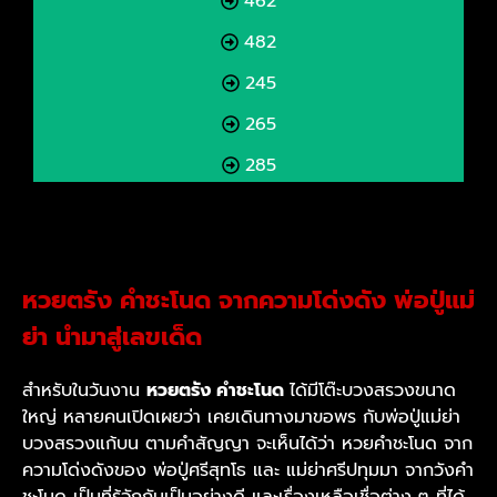
462
482
245
265
285
หวยตรัง คำชะโนด จากความโด่งดัง พ่อปู่แม่
ย่า นำมาสู่เลขเด็ด
สำหรับในวันงาน
หวยตรัง คำชะโนด
ได้มีโต๊ะบวงสรวงขนาด
ใหญ่ หลายคนเปิดเผยว่า เคยเดินทางมาขอพร กับพ่อปู่แม่ย่า
บวงสรวงแก้บน ตามคำสัญญา จะเห็นได้ว่า หวยคำชะโนด จาก
ความโด่งดังของ พ่อปู่ศรีสุทโธ และ แม่ย่าศรีปทุมมา จากวังคำ
ชะโนด เป็นที่รู้จักกันเป็นอย่างดี และเรื่องเหลือเชื่อต่าง ๆ ที่ได้