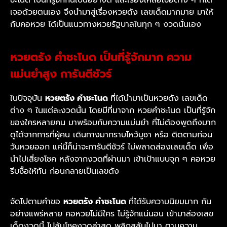
เจอด้วยตนเอง จึงนำมาสู่เรื่องหวยดัง เลขเด็ดมากมาย มาให้
กับคอหวย ได้เป็นแนวทางหวยรัฐบาลในทุก ๆ งวดนั่นเอง
หวยตรัง คำชะโนด เป็นที่รู้จักมาก ความ
แม่นยำสูง การันตีชัวร์
ในปัจจุบัน
หวยตรัง คำชะโนด
ที่ได้นำมาเป็นหวยดัง เลขเด็ด
ต่าง ๆ ในแต่ละงวดนั้น โดยมีที่มาจาก หวยคำชะโนด เป็นที่รู้จัก
ของใครหลายคน มาพร้อมกับความแม่นยำ ที่ไม่ต้องพูดถึงมาก
ดูได้จากการที่ผู้คน เดินทางมากราบไหว้บูชา หรือ ติดตามก่อน
วันหวยออก แค่นี้ก็น่าจะการันตีชัวร์ ไม่พลาดส่องเลขเด็ด เพื่อ
นำไปเสี่ยงโชค หลังจากงวดที่ผ่านมา เข้าเป้าแบบจุก ๆ คอหวย
รีบซื้อให้ทัน ก่อนกลายเป็นเลขดัง
จัดไปตามคำขอ
หวยตรัง คำชะโนด
ที่ได้รับความนิยมมาก กัน
อย่างแพร่หลาย คอหวยไม่มีใคร ไม่รู้จักแน่นอน เข้ามาส่องเลข
เด็ดงวดนี้ ไปลุ้นโชคงวดล่าสุด พลิกสลับไปมา ตามความ