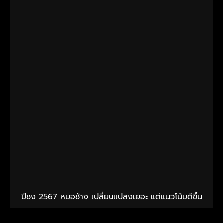
เลขเฮง.COM ให้บริการเลขเสี่ยงทายและตรวจหวยทุกรูปแบบทั้ง
ไทยและต่างประเทศที่แม่นยำมากที่สุดในประเทศไทย
*โปรดใช้วิจารณญาณเนื่องจากเป็นเรื่องความเชื่อส่วนบุคคล
ติดต่อโฆษณา
ตรวจหวย
เซียมซี
ตำราทำนายฝัน
เลขเด็ดอาจารย์สำนักดัง
ข่าว เลขเฮง