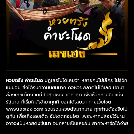
หวยตรัง คำชะโนด
ปฏิเสธไม่ได้เลยว่า หลายคนไม่มีใคร ไม่รู้จัก
แน่นอน ซึ่งได้รับความนิยมมาก คอหวยพลาดไม่ได้เลย เข้ามา
ส่องเลขเด็ดงวดนี้ ไปลุ้นโชคงวดล่าสุด เพื่อซื้อสลากกินแบ่ง
รัฐบาล ที่เริ่มใกล้เข้ามาทุกที บอกได้เลยว่า ทางเว็บไซต์
www.เลขเฮง.com
รวบรวมหวยดังมากมาย ทุกท่านต้องรีบไป
ดูกัน เพื่อเก็งเลขเด็ด อัปเดตก่อนใคร เพราะหากปล่อยไว้นาน
อาจจะเป็นหวยดังขึ้นมา จนกลายเป็นเลขอั้น ยากจะหาซื้อได้ง่าย