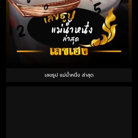
เลขธูป แม่น้ำหนึ่ง ล่าสุด
ปีชง 2567 หมอช้าง เปลี่ยนแปลงเยอะ แต่แนวโน้มดีขึ้น