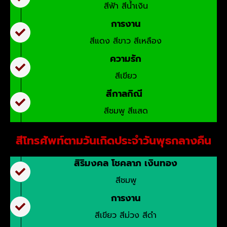
สีฟ้า สีน้ำเงิน
การงาน
สีแดง สีขาว สีเหลือง
ความรัก
สีเขียว
สีกาลกิณี
สีชมพู สีแสด
สีโทรศัพท์ตามวันเกิดประจำวันพุธกลางคืน
สิริมงคล โชคลาภ เงินทอง
สีชมพู
การงาน
สีเขียว สีม่วง สีดำ