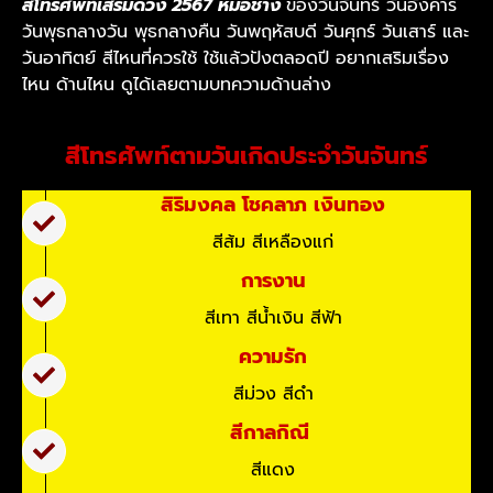
สีโทรศัพท์เสริมดวง 2567 หมอช้าง
ของวันจันทร์ วันอังคาร
วันพุธกลางวัน พุธกลางคืน วันพฤหัสบดี วันศุกร์ วันเสาร์ และ
วันอาทิตย์ สีไหนที่ควรใช้ ใช้แล้วปังตลอดปี อยากเสริมเรื่อง
ไหน ด้านไหน ดูได้เลยตามบทความด้านล่าง
สีโทรศัพท์ตามวันเกิดประจำวันจันทร์
สิริมงคล โชคลาภ เงินทอง
สีส้ม สีเหลืองแก่
การงาน
สีเทา สีน้ำเงิน สีฟ้า
ความรัก
สีม่วง สีดำ
สีกาลกิณี
สีแดง