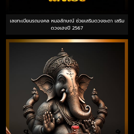
เลขทะเบียนรถมงคล หมอลักษณ์ ช่วยเสริมดวงชะตา เสริม
ดวงเฮงปี 2567