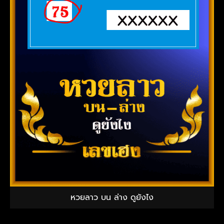
หวยลาว บน ล่าง ดูยังไง