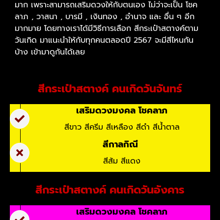
มาก เพราะสามารถเสริมดวงให้กับตนเอง ไม่ว่าจะเป็น โชค
ลาภ , วาสนา , บารมี , เงินทอง , อำนาจ และ อื่น ๆ อีก
มากมาย โดยทางเราได้มีวิธีการเลือก สีกระเป๋าสตางค์ตาม
วันเกิด มาแนะนำให้กับทุกคนตลอดปี 2567 จะมีสีไหนกัน
บ้าง เข้ามาดูกันได้เลย
สีกระเป๋าสตางค์ คนเกิดวันจันทร์
เสริมดวงมงคล โชคลาภ
สีขาว สีครีม สีเหลือง สีดำ สีน้ำตาล
สีกาลกิณี
สีส้ม สีแดง
สีกระเป๋าสตางค์ คนเกิดวันอังคาร
เสริมดวงมงคล โชคลาภ