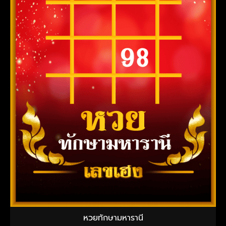
หวยทักษามหารานี