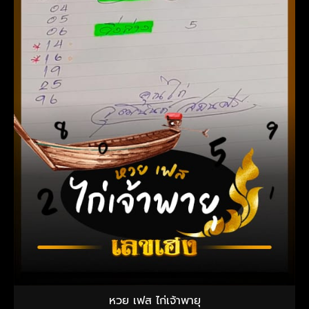
หวย เฟส ไก่เจ้าพายุ