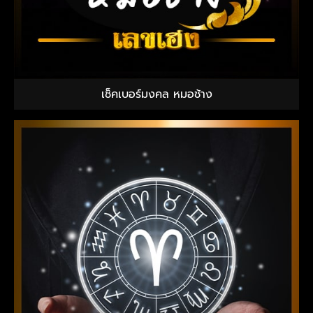
เช็คเบอร์มงคล หมอช้าง