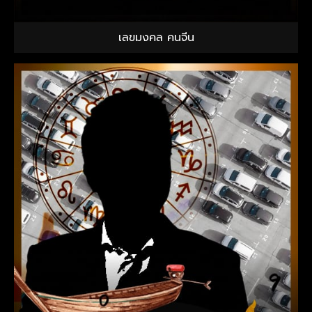
เลขมงคล คนจีน