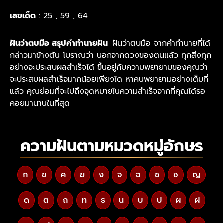
เลขเด็ด
: 25 , 59 , 64
ฝันว่าตบมือ สรุปคำทำนายฝัน
ฝันว่าตบมือ จากคำทำนายที่ได้
กล่าวมาข้างต้น โบราณว่า นอกจากดวงของตนแล้ว ทุกสิ่งทุก
อย่างจะประสบผลสำเร็จได้ ขึ้นอยู่กับความพยายามของคุณว่า
จะประสบผลสำเร็จมากน้อยเพียงใด หาคนพยายามอย่างเต็มที่
แล้ว คุณย่อมที่จะไปถึงจุดหมายในความสำเร็จจากที่คุณได้รอ
คอยมานานในที่สุด
ความฝันตามหมวดหมู่อักษร
ก
ข
ค
ฆ
ง
จ
ฉ
ช
ซ
ญ
ด
ต
ถ
ท
ธ
น
บ
ป
ผ
ฝ