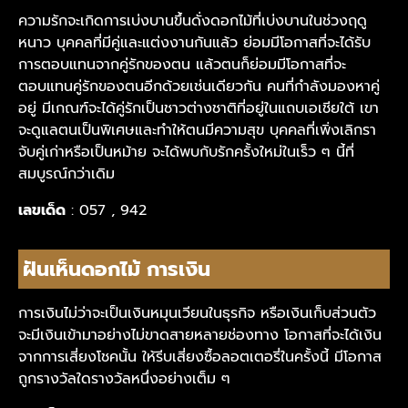
ความรักจะเกิดการเบ่งบานขึ้นดั่งดอกไม้ที่เบ่งบานในช่วงฤดู
หนาว บุคคลที่มีคู่และแต่งงานกันแล้ว ย่อมมีโอกาสที่จะได้รับ
การตอบแทนจากคู่รักของตน แล้วตนก็ย่อมมีโอกาสที่จะ
ตอบแทนคู่รักของตนอีกด้วยเช่นเดียวกัน คนที่กำลังมองหาคู่
อยู่ มีเกณฑ์จะได้คู่รักเป็นชาวต่างชาติที่อยู่ในแถบเอเชียใต้ เขา
จะดูแลตนเป็นพิเศษและทำให้ตนมีความสุข บุคคลที่เพิ่งเลิกรา
จับคู่เก่าหรือเป็นหม้าย จะได้พบกับรักครั้งใหม่ในเร็ว ๆ นี้ที่
สมบูรณ์กว่าเดิม
เลขเด็ด
: 057 , 942
ฝันเห็นดอกไม้ การเงิน
การเงินไม่ว่าจะเป็นเงินหมุนเวียนในธุรกิจ หรือเงินเก็บส่วนตัว
จะมีเงินเข้ามาอย่างไม่ขาดสายหลายช่องทาง โอกาสที่จะได้เงิน
จากการเสี่ยงโชคนั้น ให้รีบเสี่ยงซื้อลอตเตอรี่ในครั้งนี้ มีโอกาส
ถูกรางวัลใดรางวัลหนึ่งอย่างเต็ม ๆ