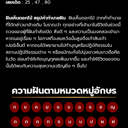
เลขเด็ด
: 25 , 47 , 80
ฝันเห็นดอกไม้ สรุปคำทำนายฝัน
ฝันเห็นดอกไม้ จากคำทำนาย
ที่ได้กล่าวมาข้างต้น โบราณว่า ทุกอย่างที่เข้ามาในชีวิตในช่วงนี้
ดวงของผู้ที่ฝันกำลังเปิด สิ่งดี ๆ และความเป็นมงคลจะเข้ามา
หาตนอยู่เรื่อย ๆ โอกาสที่จะสมหวังนั้นสูงถึงเก้าสิบเก้า
เปอร์เซ็นต์ หากตนได้พยายามไปทำบุญหรือปฏิบัติธรรมใน
สถานปฏิบัติธรรมต่าง ๆ หรือแม้กระทั่งไปนุ่งขาวห่มขาวถือศีล
ในวัด ย่อมทำให้เกิดบุญกุศลเพิ่มมากขึ้น และทำให้ชีวิตของตน
นั้นได้พบกับความสุขความเจริญยิ่ง ๆ ขึ้นไป
ความฝันตามหมวดหมู่อักษร
ก
ข
ค
ฆ
ง
จ
ฉ
ช
ซ
ญ
ด
ต
ถ
ท
ธ
น
บ
ป
ผ
ฝ