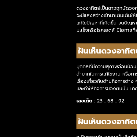
ดวงอาทิตย์เป็นดาวฤกษ์ดวงหนึ
จะมีแสงสว่างเข้ามาเติมเต็มใ
แก้ไขปัญหาที่เกิดขึ้น จนปัญห
มะเร็งหรือโรคเอดส์ มีโอกาสที
ฝันเห็นดวงอาทิตย
บุคคลที่มีความสุภาพอ่อนน้อม
ลำบากในการแก้ไขงาน หรือการง
เรื่องเกี่ยวกับด้านกิจการต่าง
และทำให้กิจการของตนนั้น เกิดก
เลขเด็ด
: 23 , 68 , 92
ฝันเห็นดวงอาทิต