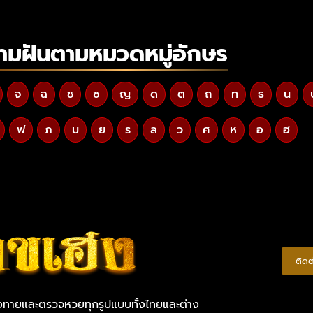
ามฝันตามหมวดหมู่อักษร
จ
ฉ
ช
ซ
ญ
ด
ต
ถ
ท
ธ
น
ฟ
ภ
ม
ย
ร
ล
ว
ศ
ห
อ
ฮ
ติด
ยงทายและตรวจหวยทุกรูปแบบทั้งไทยและต่าง