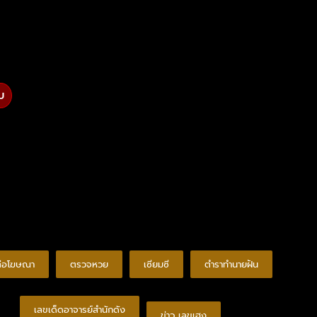
บ
ต่อโฆษณา
ตรวจหวย
เซียมซี
ตำราทำนายฝัน
เลขเด็ดอาจารย์สำนักดัง
ข่าว เลขเฮง