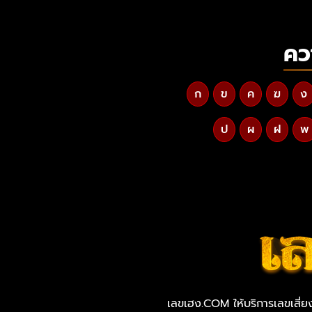
คว
ก
ข
ค
ฆ
ง
ป
ผ
ฝ
พ
เลขเฮง.COM ให้บริการเลขเสี่