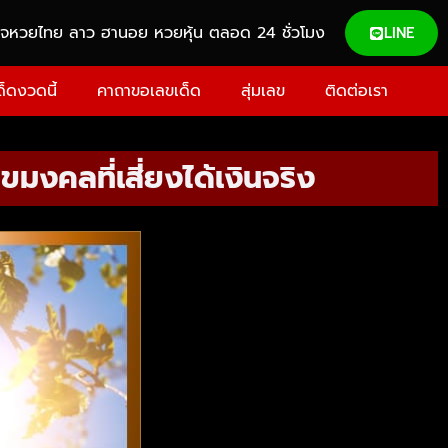
วจหวยไทย ลาว ฮานอย หวยหุ้น ตลอด 24 ชั่วโมง
LINE
ด็ดงวดนี้
คาถาขอเลขเด็ด
สุ่มเลข
ติดต่อเรา
มงคลที่เสี่ยงได้เงินจริง