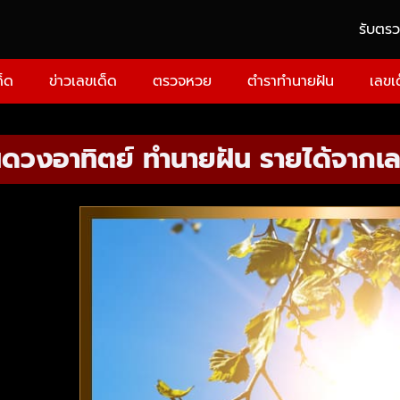
รับตร
ด็ด
ข่าวเลขเด็ด
ตรวจหวย
ตำราทำนายฝัน
เลขเ
นดวงอาทิตย์ ทำนายฝัน รายได้จากเลข