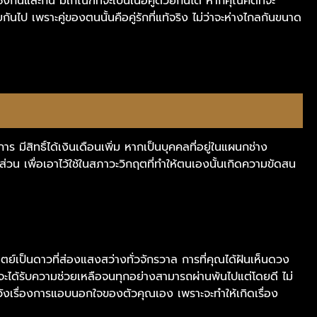
ันและกัน มีเกณฑ์ที่จะเป็นเนื้อคู่ด้วยกันได้ หากคุณคิดที่จะ
ันไป เพราะคู่ของตนนั้นคือคู่รักที่แท้จริง ไม่ว่าจะห่างไกลกันขนาด
 มีสิทธิ์ได้เงินเดือนเพิ่ม หากเป็นบุคคลที่อยู่ในแผนกช่าง
บางส่วน เพื่อเอาไว้ใช้ในสภาวะวิกฤตที่ทำให้ตนเองนั้นเกิดความขัดสน
ย์เป็นดาวที่ส่องแสงสว่างทั่วจักรวาล การที่คุณได้ฝันเห็นดวง
็จะได้รับความช่วยเหลือจนทุกอย่างสามารถผ่านพ้นไปแต่โดยดี ไม่
รระวังเรื่องการแอบนอกใจของตัวคุณเอง เพราะจะทำให้เกิดเรื่อง