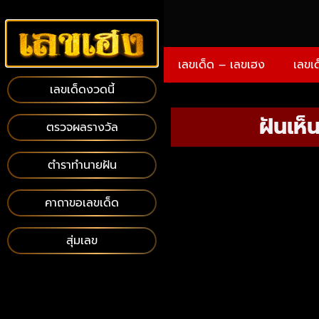
เลขเด็ด – เลขเฮง
เลขเ
เลขเด็ดงวดนี้
ฝันเห็
ตรวจผลรางวัล
ตำราทำนายฝัน
คาถาขอเลขเด็ด
สุ่มเลข