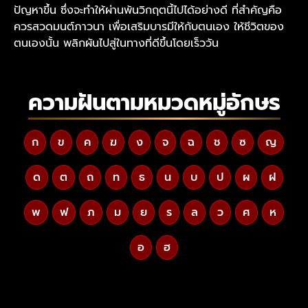
ปัญหาขึ้น ซึ่งจะทำให้ผ่านพ้นวิกฤตนี้ไปได้อย่างดี ที่สำคัญคือ
ควรสวดมนต์ภาวนา เพื่อเสริมบารมีให้กับตนเอง ให้ชีวิตของ
ตนเองนั้น พลิกผันไปสู่ในทางที่ดีขึ้นโดยเร็ววัน
ความฝันตามหมวดหมู่อักษร
ก
ข
ค
ฆ
ง
จ
ฉ
ช
ซ
ญ
ด
ต
ถ
ท
ธ
น
บ
ป
ผ
ฝ
พ
ฟ
ภ
ม
ย
ร
ล
ว
ศ
ห
อ
ฮ