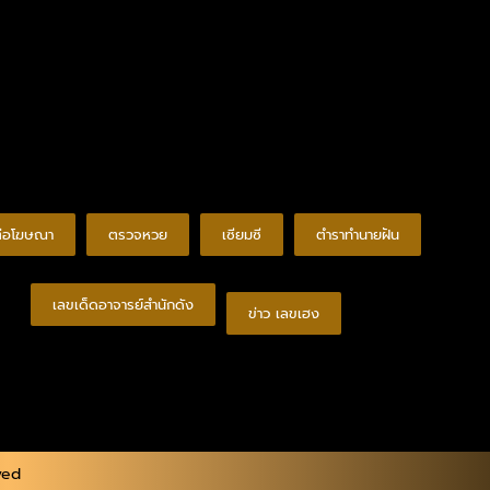
ต่อโฆษณา
ตรวจหวย
เซียมซี
ตำราทำนายฝัน
เลขเด็ดอาจารย์สำนักดัง
ข่าว เลขเฮง
ved