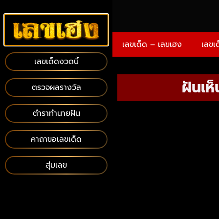
เลขเด็ด – เลขเฮง
เลขเ
เลขเด็ดงวดนี้
ฝันเห
ตรวจผลรางวัล
ตำราทำนายฝัน
คาถาขอเลขเด็ด
สุ่มเลข