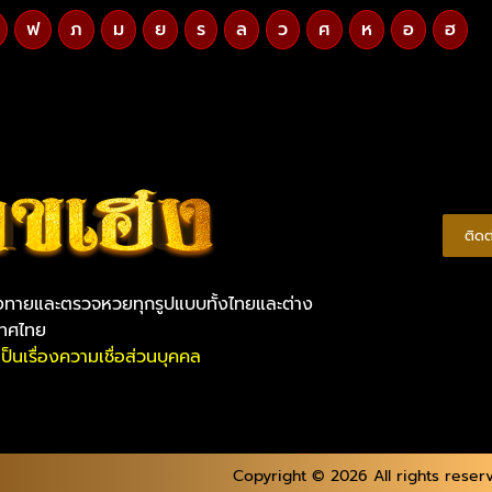
ฟ
ภ
ม
ย
ร
ล
ว
ศ
ห
อ
ฮ
ติด
ยงทายและตรวจหวยทุกรูปแบบทั้งไทยและต่าง
เทศไทย
็นเรื่องความเชื่อส่วนบุคคล
Copyright © 2026 All rights reser