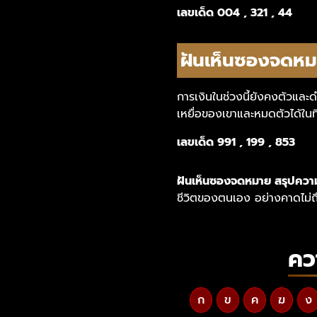
เลขเด็
ด 004 , 321 , 44
ฝันเห็นซองจดหม
การเงินในช่วงนี้ยังคงตัวและดำ
เหยื่อของเขาและหมดตัวได้ในที่ส
เลขเด็
ด 991 , 199 , 853
ฝันเห็นซองจดหมาย สรุปคว
ชีวิตของตนเอง อย่างคาดไม่ถึง
คว
ก
ข
ค
ฆ
ง