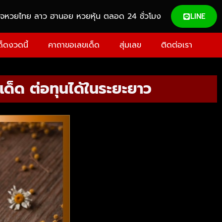
วจหวยไทย ลาว ฮานอย หวยหุ้น ตลอด 24 ชั่วโมง
LINE
ด็ดงวดนี้
คาถาขอเลขเด็ด
สุ่มเลข
ติดต่อเรา
ด็ด ต่อทุนได้ในระยะยาว