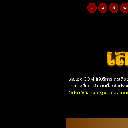
ป
ผ
ฝ
พ
เลขเฮง.COM ให้บริการเลขเสี่
ประเทศที่แม่นยำมากที่สุดในประ
*โปรดใช้วิจารณญาณเนื่องจากเป