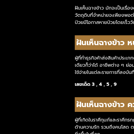
ฝันเห็นฉางข้าว มักจะเป็นเรื่
วัตถุดิบที่จำหน่ายจะเพียงพอต
ป่วยมีโอกาสหายป่วยโดยเร็ววัน
ฝันเห็นฉางข้าว ห
ผู้ที่ทำธุรกิจค้าส่งสินค้าประ
เดียวก็ว่าได้ อาชีพต่าง ๆ ย่
ใช้จ่ายในแต่ละรายการที่ลงบัน
เลขเด็ด 3 , 4 , 5 , 9
ฝันเห็นฉางข้าว ค
ผู้ที่เกิดในราศีกุมภ์และราศีก
ด้านความรัก รวมถึงคนโสด ตลอ