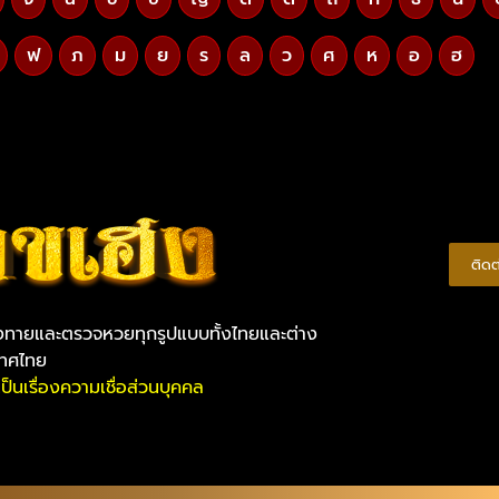
ฟ
ภ
ม
ย
ร
ล
ว
ศ
ห
อ
ฮ
ติด
ยงทายและตรวจหวยทุกรูปแบบทั้งไทยและต่าง
เทศไทย
็นเรื่องความเชื่อส่วนบุคคล