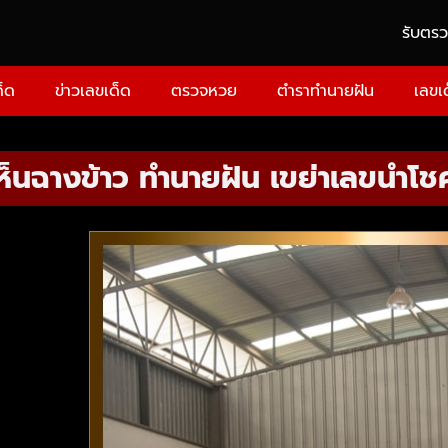
รับตร
ด็ด
ข่าวเลขเด็ด
ตรวจหวย
ตำราทำนายฝัน
เลขเ
ห็นฉางข้าว ทำนายฝัน เขย่าเลขนำโชค