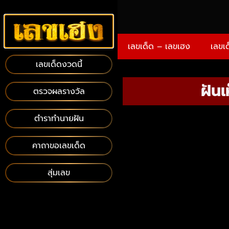
เลขเด็ด – เลขเฮง
เลขเ
เลขเด็ดงวดนี้
ฝันเ
ตรวจผลรางวัล
ตำราทำนายฝัน
คาถาขอเลขเด็ด
สุ่มเลข