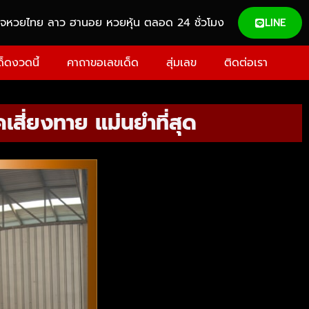
วจหวยไทย ลาว ฮานอย หวยหุ้น ตลอด 24 ชั่วโมง
LINE
ด็ดงวดนี้
คาถาขอเลขเด็ด
สุ่มเลข
ติดต่อเรา
เสี่ยงทาย แม่นยำที่สุด