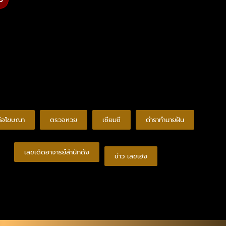
ต่อโฆษณา
ตรวจหวย
เซียมซี
ตำราทำนายฝัน
เลขเด็ดอาจารย์สำนักดัง
ข่าว เลขเฮง