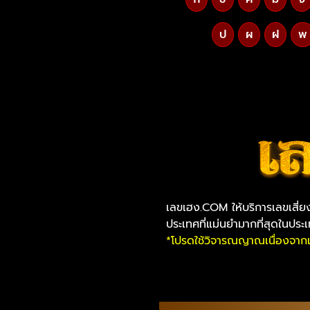
ป
ผ
ฝ
พ
เลขเฮง.COM ให้บริการเลขเสี่
ประเทศที่แม่นยำมากที่สุดในประ
*โปรดใช้วิจารณญาณเนื่องจากเป