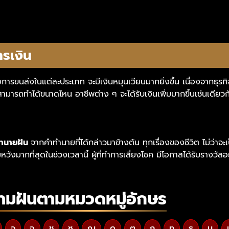
ารเงิน
ื่องการขนส่งในแต่ละประเภท จะมีเงินหมุนเวียนมากยิ่งขึ้น เนื่องจากธุร
มารถทำได้ขนาดไหน อาชีพต่าง ๆ จะได้รับเงินเพิ่มมากขึ้นเช่นเดียวก
ทำนายฝัน
จากคำทำนายที่ได้กล่าวมาข้างต้น
ทุกเรื่องของชีวิต ไม่ว่
หวังมากที่สุดในช่วงเวลานี้ ผู้ที่ทำการเสี่ยงโชค มีโอกาสได้รับรางวัล
ามฝันตามหมวดหมู่อักษร
จ
ฉ
ช
ซ
ญ
ด
ต
ถ
ท
ธ
น