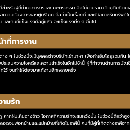
องดีสำหรับผู้ที่ทำเกษตรกรและเกษตรกรรม อีกไม่นานราคาวัตถุดิบที่ตนเอ
่อความต้องการของผู้บริโภค ถือว่าเป็นเรื่องดี และมีโอกาสรับทรัพย์ไ
 และคนที่แข็งแรงดีอยู่แล้ว จะแข็งแรงยิ่ง ๆ ขึ้นไป
น้าที่การงาน
เภทต่าง ๆ ในช่วงนี้จะมีบุคคลต่างบริษัทเข้ามาหา เพื่อทำเอ็มโอยูร่วมก
อมประสบความโชคดีและความสำเร็จในอีกไม่ช้านี้
ผู้ที่ทำงานด้านการบัญช
ทึกไว้ จนทำให้ต้องมาแก้งานอีกหลายครั้ง
วามรัก
รกฎ หากฝันเห็นฉางข้าว โอกาสที่ความรักจะสมหวังนั้น ในช่วงนี้ถือว่าสูง
ดจนพ่อหม้ายและแม่หม้ายที่เกิดในราศีนี้
คนที่มีคู่ที่เกิดต่างราศ