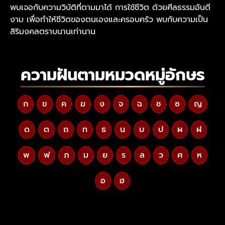
พบเจอกับความวิบัติที่ตามมาได้
การใช้ชีวิต ด้วยศีลธรรมอันดี
งาม เพื่อทำให้ชีวิตของตนเองและครอบครัว พบกับความเป็น
สิริมงคลตราบนานเท่านาน
ความฝันตามหมวดหมู่อักษร
ก
ข
ค
ฆ
ง
จ
ฉ
ช
ซ
ญ
ด
ต
ถ
ท
ธ
น
บ
ป
ผ
ฝ
พ
ฟ
ภ
ม
ย
ร
ล
ว
ศ
ห
อ
ฮ