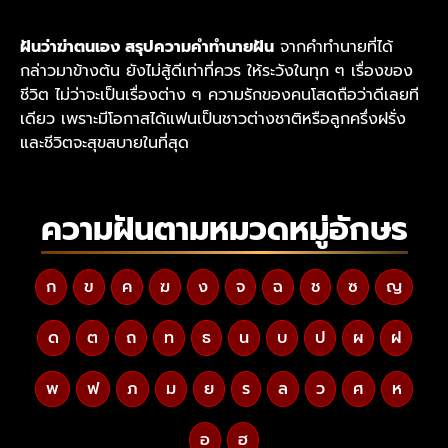
ฝันว่าฆ่าตนเอง สรุปความคำทำนายฝัน
จากคำทำนายที่ได้
กล่าวมาข้างต้น ยังไม่สู้ดีเท่าที่ควร ให้ระวังในทุก ๆ เรื่องของ
ชีวิต ไม่ว่าจะเป็นเรื่องต่าง ๆ ความรักของคนโสดถือว่าดีเลยที
เดียว เพราะมีโอกาสได้แฟนเป็นชาวต่างชาติหรือลูกครึ่งฝรั่ง
และชีวิตจะสุขสบายในที่สุด
ความฝันตามหมวดหมู่อักษร
ก
ข
ค
ฆ
ง
จ
ฉ
ช
ซ
ญ
ด
ต
ถ
ท
ธ
น
บ
ป
ผ
ฝ
พ
ฟ
ภ
ม
ย
ร
ล
ว
ศ
ห
อ
ฮ