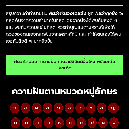
สรุปความคำทำนายฝัน
ฝันว่าตัวเองโดนขัง
ผู้ที่
ฝันว่าถูกขัง
จะ
หลุดพ้นจากความลำบากในที่สุด ต่อจากนี้จะได้พบกับสิ่งดี ๆ
และ พบกับความสุขในที่สุด ควรทำบุญสะเดาะเคราะห์เพื่อให้
ดวงของตนเองหลุดพ้นจากเคราะห์ที่มี และ ทำให้ตนเองได้พบ
เจอกับสิ่งดี ๆ มากยิ่งขึ้น
ฝันว่าโกนผม ทำนายฝัน คุณจะมีชีวิตดีขึ้นไหม พร้อมเก็ง
เลขเด็ด
ความฝันตามหมวดหมู่อักษร
ก
ข
ค
ฆ
ง
จ
ฉ
ช
ซ
ญ
ด
ต
ถ
ท
ธ
น
บ
ป
ผ
ฝ