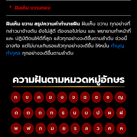
ฝันเห็น ขวานทอง
ฝันเห็น ขวาน สรุปความคำทำนายฝัน
ฝันเห็น ขวาน ทุกอย่างที่
กล่าวมาข้างต้น ยังไม่สู้ดี ต้องรอไปก่อน และ พยายามทำหน้าที่
และ ปฏิบัติตนให้ดีที่สุด แล้วทุกอย่างจะดีขึ้นตามลำดับ ช่วงนี้
อาจท้อ แต่ไม่นานเกินรอแล้วทุกอย่างจะดีขึ้น ให้หมั่น
ทำบุญ
ทำกุศล
ทุกอย่างจะดีขึ้นตามลำดับ
ความฝันตามหมวดหมู่อักษร
ก
ข
ค
ฆ
ง
จ
ฉ
ช
ซ
ญ
ด
ต
ถ
ท
ธ
น
บ
ป
ผ
ฝ
พ
ฟ
ภ
ม
ย
ร
ล
ว
ศ
ห