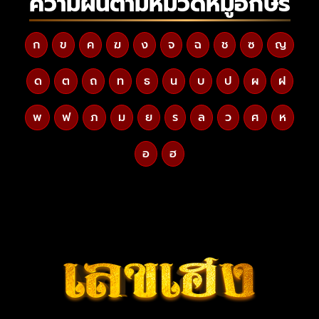
ความฝันตามหมวดหมู่อักษร
ก
ข
ค
ฆ
ง
จ
ฉ
ช
ซ
ญ
ด
ต
ถ
ท
ธ
น
บ
ป
ผ
ฝ
พ
ฟ
ภ
ม
ย
ร
ล
ว
ศ
ห
อ
ฮ