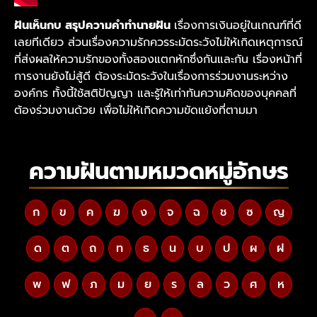
ฝันเห็นกบ สรุปความคำทำนายฝัน
เรื่องการเงินอยู่ในเกณฑ์ที่ดี
เลยทีเดียว ส่วนเรื่องความรักควรระมัดระวังไม่ให้เกิดเหตุการณ์
ที่ส่งผลให้ความรักของทั้งสองแตกหักซึ่งกันและกัน เรื่องหน้าที่
การงานยังไม่สู้ดี ต้องระมัดระวังในเรื่องการร่วมงานระหว่าง
องค์กร ทั้งนี้ใช้สติปัญญา และรู้ให้เท่าทันความคิดของบุคคลที่
ต้องร่วมงานด้วย เพื่อไม่ให้เกิดความขัดแย้งที่ตามมา
ความฝันตามหมวดหมู่อักษร
ก
ข
ค
ฆ
ง
จ
ฉ
ช
ซ
ญ
ด
ต
ถ
ท
ธ
น
บ
ป
ผ
ฝ
พ
ฟ
ภ
ม
ย
ร
ล
ว
ศ
ห