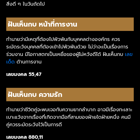
สิ่งดี ๆ ในวันถัดไป
ฝันเห็นกบ หน้าที่การงาน
ทำนายว่ามีเหตุที่ต้องไปพัวพันกับบุคคลต่างองค์กร ควร
ระมัดระวังบุคคลที่ต้องเข้าไปพัวพันด้วย ไม่ว่าจะเป็นเรื่องการ
ร่วมงาน มีโอกาสตกเป็นเหยื่อของผู้ไม่หวังดีได้
ฝันเห็นกบ
เลข
เด็ด
ด้านการงาน
เลขมงคล
55,47
ฝันเห็นกบ ความรัก
ทำนายว่าชีวิตคู่จะพบเจอกับความยากลำบาก อาจมีเรื่องทะเลาะ
เบาะแว้งจากเรื่องที่เกิดจากมือที่สามของฝ่ายใดฝ่ายหนึ่ง คนมี
คู่ควรระมัดระวังไว้เป็นการดี
เลขมงคล 880,11